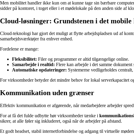
Men mobilitet handler ikke kun om at kunne tage sin bærbare compute
sidder på kontoret, i toget eller i et mødelokale på den anden side af kl
Cloud-løsninger: Grundstenen i det mobile
Cloud-teknologi har gjort det muligt at flytte arbejdspladsen ud af k
samarbejdsværktøjer fra enhver enhed.
Fordelene er mange:
Fleksibilitet:
Filer og programmer er altid tilgængelige online.
Samarbejde i realtid:
Flere kan arbejde i det samme dokument 
Automatiske opdateringer:
Systemerne vedligeholdes centralt, 
For virksomheder betyder det mindre behov for lokal serverkapacitet og e
Kommunikation uden grænser
Effektiv kommunikation er afgørende, når medarbejdere arbejder spredt
For at få det fulde udbytte bør virksomheder tænke i
kommunikations
sikrer, at alle føler sig inkluderet, også når de arbejder på afstand.
Et godt headset, stabil internetforbindelse og adgang til virtuelle mød