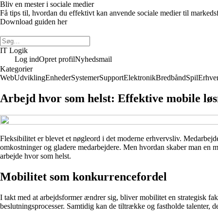
Bliv en mester i sociale medier
Få tips til, hvordan du effektivt kan anvende sociale medier til marked
Download guiden her
IT Logik
Log ind
Opret profil
Nyhedsmail
Kategorier
Web
Udvikling
Enheder
Systemer
Support
Elektronik
Bredbånd
Spil
Erhve
Arbejd hvor som helst: Effektive mobile løs
Fleksibilitet er blevet et nøgleord i det moderne erhvervsliv. Medarbej
omkostninger og gladere medarbejdere. Men hvordan skaber man en mobil 
arbejde hvor som helst.
Mobilitet som konkurrencefordel
I takt med at arbejdsformer ændrer sig, bliver mobilitet en strategisk f
beslutningsprocesser. Samtidig kan de tiltrække og fastholde talenter, 