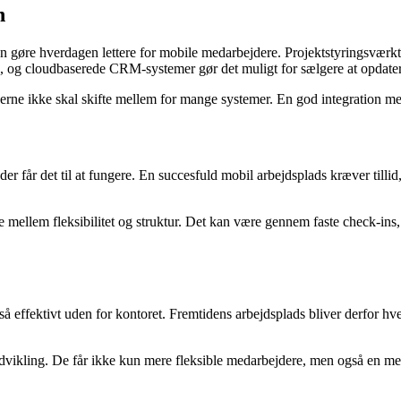
n
 kan gøre hverdagen lettere for mobile medarbejdere. Projektstyringsvæ
d, og cloudbaserede CRM-systemer gør det muligt for sælgere at opdater
rne ikke skal skifte mellem for mange systemer. En god integration mell
 får det til at fungere. En succesfuld mobil arbejdsplads kræver tillid
 mellem fleksibilitet og struktur. Det kan være gennem faste check-ins, k
så effektivt uden for kontoret. Fremtidens arbejdsplads bliver derfor hve
udvikling. De får ikke kun mere fleksible medarbejdere, men også en mer