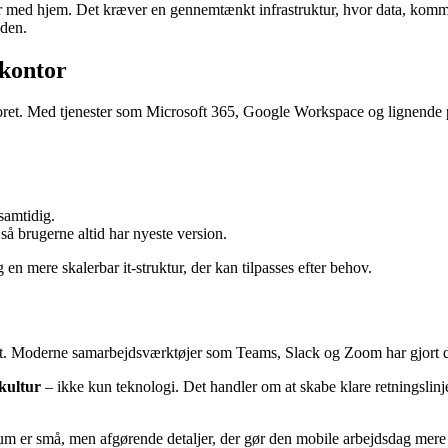
r med hjem. Det kræver en gennemtænkt infrastruktur, hvor data, kom
oden.
 kontor
ontoret. Med tjenester som Microsoft 365, Google Workspace og lignende
samtidig.
så brugerne altid har nyeste version.
n mere skalerbar it-struktur, der kan tilpasses efter behov.
. Moderne samarbejdsværktøjer som Teams, Slack og Zoom har gjort det m
kultur
– ikke kun teknologi. Det handler om at skabe klare retningslin
erum er små, men afgørende detaljer, der gør den mobile arbejdsdag mere