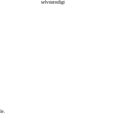
selvstændigt
le.