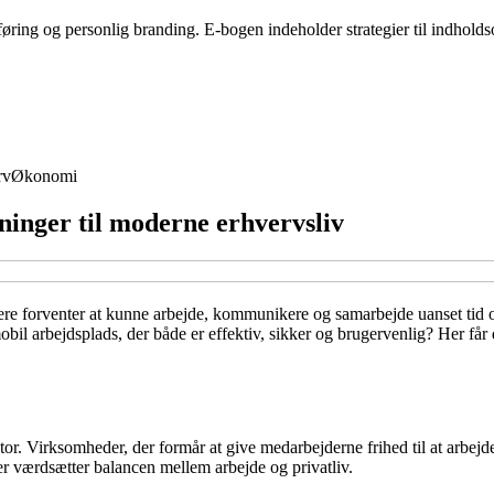
sføring og personlig branding. E-bogen indeholder strategier til indhol
rv
Økonomi
ninger til moderne erhvervsliv
dere forventer at kunne arbejde, kommunikere og samarbejde uanset tid o
arbejdsplads, der både er effektiv, sikker og brugervenlig? Her får du 
aktor. Virksomheder, der formår at give medarbejderne frihed til at arbej
der værdsætter balancen mellem arbejde og privatliv.