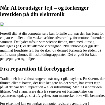
Når AI forudsiger fejl – og forlænger
levetiden på din elektronik
Forestil dig, at din computer selv kan fortælle dig, når den har brug for
en pause – eller at din vaskemaskine advarer dig, før motoren brænder
sammen. Det lyder måske som science fiction, men med kunstig
intelligens (AI) er det allerede virkelighed. Nye teknologier gør det
muligt at forudsige fejl, før de sker, og dermed forlænge levetiden på
alt fra smartphones til husholdningsapparater. Det er godt for både
pengepungen og miljøet.
Fra reparation til forebyggelse
Traditionelt har vi først reageret, når noget gik i stykker. En skærm, der
flimrer, eller et batteri, der ikke længere holder strøm, har været tegn
på, at det var tid til reparation – eller udskiftning. Men AI ændrer den
tilgang. Ved at analysere data fra sensorer og brugsmønstre kan
systemerne opdage små afvigelser, som mennesker ikke ville bemærke.
For eksempel kan en bærbar computer registrere ændringer i