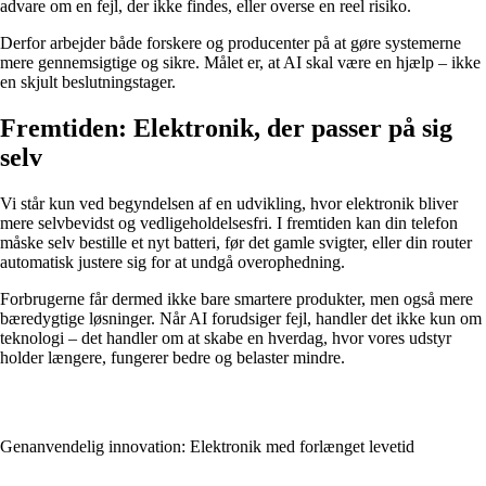
advare om en fejl, der ikke findes, eller overse en reel risiko.
Derfor arbejder både forskere og producenter på at gøre systemerne
mere gennemsigtige og sikre. Målet er, at AI skal være en hjælp – ikke
en skjult beslutningstager.
Fremtiden: Elektronik, der passer på sig
selv
Vi står kun ved begyndelsen af en udvikling, hvor elektronik bliver
mere selvbevidst og vedligeholdelsesfri. I fremtiden kan din telefon
måske selv bestille et nyt batteri, før det gamle svigter, eller din router
automatisk justere sig for at undgå overophedning.
Forbrugerne får dermed ikke bare smartere produkter, men også mere
bæredygtige løsninger. Når AI forudsiger fejl, handler det ikke kun om
teknologi – det handler om at skabe en hverdag, hvor vores udstyr
holder længere, fungerer bedre og belaster mindre.
Genanvendelig innovation: Elektronik med forlænget levetid