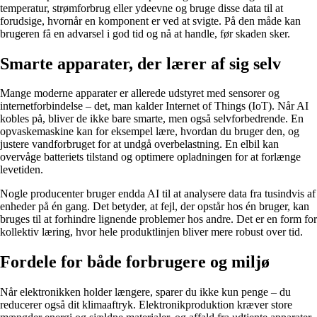
temperatur, strømforbrug eller ydeevne og bruge disse data til at
forudsige, hvornår en komponent er ved at svigte. På den måde kan
brugeren få en advarsel i god tid og nå at handle, før skaden sker.
Smarte apparater, der lærer af sig selv
Mange moderne apparater er allerede udstyret med sensorer og
internetforbindelse – det, man kalder Internet of Things (IoT). Når AI
kobles på, bliver de ikke bare smarte, men også selvforbedrende. En
opvaskemaskine kan for eksempel lære, hvordan du bruger den, og
justere vandforbruget for at undgå overbelastning. En elbil kan
overvåge batteriets tilstand og optimere opladningen for at forlænge
levetiden.
Nogle producenter bruger endda AI til at analysere data fra tusindvis af
enheder på én gang. Det betyder, at fejl, der opstår hos én bruger, kan
bruges til at forhindre lignende problemer hos andre. Det er en form for
kollektiv læring, hvor hele produktlinjen bliver mere robust over tid.
Fordele for både forbrugere og miljø
Når elektronikken holder længere, sparer du ikke kun penge – du
reducerer også dit klimaaftryk. Elektronikproduktion kræver store