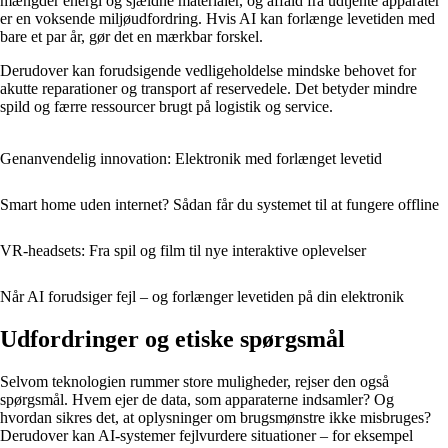
mængder energi og sjældne materialer, og affald fra udtjente apparater
er en voksende miljøudfordring. Hvis AI kan forlænge levetiden med
bare et par år, gør det en mærkbar forskel.
Derudover kan forudsigende vedligeholdelse mindske behovet for
akutte reparationer og transport af reservedele. Det betyder mindre
spild og færre ressourcer brugt på logistik og service.
Genanvendelig innovation: Elektronik med forlænget levetid
Smart home uden internet? Sådan får du systemet til at fungere offline
VR-headsets: Fra spil og film til nye interaktive oplevelser
Når AI forudsiger fejl – og forlænger levetiden på din elektronik
Udfordringer og etiske spørgsmål
Selvom teknologien rummer store muligheder, rejser den også
spørgsmål. Hvem ejer de data, som apparaterne indsamler? Og
hvordan sikres det, at oplysninger om brugsmønstre ikke misbruges?
Derudover kan AI-systemer fejlvurdere situationer – for eksempel