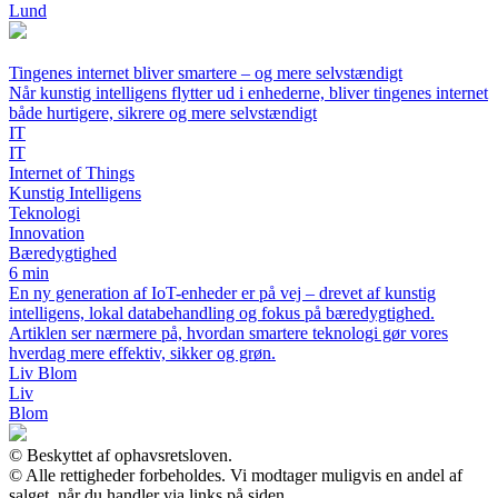
Lund
Tingenes internet bliver smartere – og mere selvstændigt
Når kunstig intelligens flytter ud i enhederne, bliver tingenes internet
både hurtigere, sikrere og mere selvstændigt
IT
IT
Internet of Things
Kunstig Intelligens
Teknologi
Innovation
Bæredygtighed
6 min
En ny generation af IoT-enheder er på vej – drevet af kunstig
intelligens, lokal databehandling og fokus på bæredygtighed.
Artiklen ser nærmere på, hvordan smartere teknologi gør vores
hverdag mere effektiv, sikker og grøn.
Liv Blom
Liv
Blom
© Beskyttet af ophavsretsloven.
© Alle rettigheder forbeholdes. Vi modtager muligvis en andel af
salget, når du handler via links på siden.