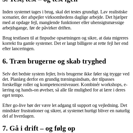
Inden systemet tages i brug, skal det testes grundigt. Lav realistiske
scenarier, der afspejler virksomhedens daglige arbejde. Det hjælper
med at opdage fejl, manglende funktioner eller uhensigtsmæssige
arbejdsgange, før de påvirker driften.
Brug testfasen til at finpudse opsætningen og sikre, at data migreres
korrekt fra gamle systemer. Det er langt billigere at rette fejl her end
efter lanceringen.
6. Træn brugerne og skab tryghed
Selv det bedste system fejler, hvis brugerne ikke føler sig trygge ved
det. Planlæg derfor en grundig træningsindsats, der tilpasses
forskellige roller og kompetenceniveauer. Kombinér workshops, e-
læring og hands-on øvelser, så alle får mulighed for at lære i deres
eget tempo.
Efter go-live bør der være let adgang til support og vejledning. Det
mindsker frustrationer og sikrer, at systemet hurtigt bliver en naturlig
del af hverdagen.
7. Gå i drift – og følg op