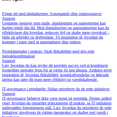
Frigør tid med digitalisering: Automatisér dine rutineopgaver
Support
Gentagne opgaver som mails, planlægning og rapportering kan
hurtigt stjæle din tid. Med digitalisering og automatisering kan du
effektivisere din hverdag, reducere fejl og skabe mere overskud –
både på arbejdet og derhjemme. Få inspiration til, hvordan du
kommer i gang med at automatisere dine rutiner.
Projektmetoder i praksis: Skab fleksibilitet med den rette
metodekombination
Support
Lær, hvordan du kan styrke dit projekts succes ved at kombinere
forskellige metoder frem for at vælge én fast tilgang. Artiklen giver
inspiration til, hvordan fleksibilitet, kontekstforståelse og løbende
læring kan gøre dit team mere effektivt og værdiskabende.
IT-governance i øjenhøjde: Sådan prioriterer du de rette initiativer
Support
IT-governance behøver ikke være tungt og teoretisk. Denne artikel
viser, hvordan du omsætter principperne til praksis, så IT-indsatsen
understøtter forretningens mål. Læs, hvordan du prioriterer de rette
initiativer, involverer de rigtige mennesker og skaber reel værdi i