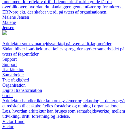
fundament for effektiv drift. I denne trin-for-trin guide får du
overblik over, hvordan du planlægger, gennemfører og forankrer et
ERP-projekt, der skaber værdi på tværs af organisationen.
Malene Jensen
Malene
Jensen
Arkitektur som samarbejdsværktøj på tværs af it-fagområder
Sådan bliver it-arkitektur et fælles sprog, der styrker samarbejdet på
tværs af fagområder
Support
Support
It-arkitektur
Samarbejde
Tværfaglighed
Organisation
Digital transformation
6 min
Arkitektur handler ikke kun om systemer og teknologi – det er også
et redskab til at skabe fælles forståelse og retning i organisationen.
Læs, hvordan arkitektur kan bruges som samarbejdsværktøj mellem
udvikling, drift, forretning og ledelse.
Victor Lund
Victor