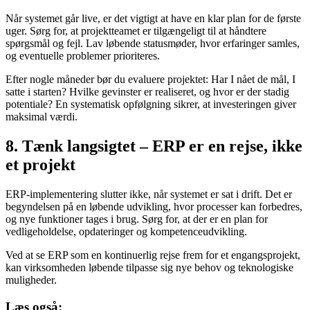
Når systemet går live, er det vigtigt at have en klar plan for de første
uger. Sørg for, at projektteamet er tilgængeligt til at håndtere
spørgsmål og fejl. Lav løbende statusmøder, hvor erfaringer samles,
og eventuelle problemer prioriteres.
Efter nogle måneder bør du evaluere projektet: Har I nået de mål, I
satte i starten? Hvilke gevinster er realiseret, og hvor er der stadig
potentiale? En systematisk opfølgning sikrer, at investeringen giver
maksimal værdi.
8. Tænk langsigtet – ERP er en rejse, ikke
et projekt
ERP-implementering slutter ikke, når systemet er sat i drift. Det er
begyndelsen på en løbende udvikling, hvor processer kan forbedres,
og nye funktioner tages i brug. Sørg for, at der er en plan for
vedligeholdelse, opdateringer og kompetenceudvikling.
Ved at se ERP som en kontinuerlig rejse frem for et engangsprojekt,
kan virksomheden løbende tilpasse sig nye behov og teknologiske
muligheder.
Læs også: