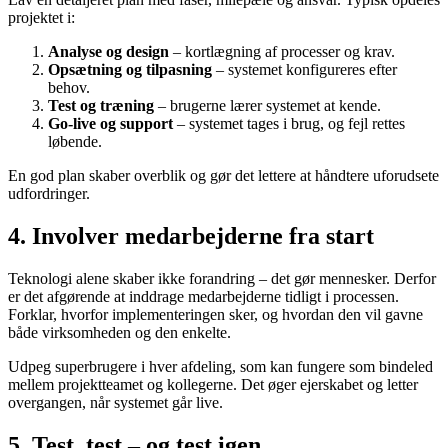
projektet i:
Analyse og design
– kortlægning af processer og krav.
Opsætning og tilpasning
– systemet konfigureres efter
behov.
Test og træning
– brugerne lærer systemet at kende.
Go-live og support
– systemet tages i brug, og fejl rettes
løbende.
En god plan skaber overblik og gør det lettere at håndtere uforudsete
udfordringer.
4. Involver medarbejderne fra start
Teknologi alene skaber ikke forandring – det gør mennesker. Derfor
er det afgørende at inddrage medarbejderne tidligt i processen.
Forklar, hvorfor implementeringen sker, og hvordan den vil gavne
både virksomheden og den enkelte.
Udpeg superbrugere i hver afdeling, som kan fungere som bindeled
mellem projektteamet og kollegerne. Det øger ejerskabet og letter
overgangen, når systemet går live.
5. Test, test – og test igen