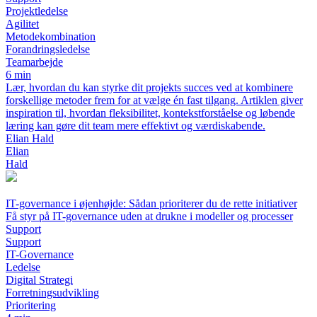
Projektledelse
Agilitet
Metodekombination
Forandringsledelse
Teamarbejde
6 min
Lær, hvordan du kan styrke dit projekts succes ved at kombinere
forskellige metoder frem for at vælge én fast tilgang. Artiklen giver
inspiration til, hvordan fleksibilitet, kontekstforståelse og løbende
læring kan gøre dit team mere effektivt og værdiskabende.
Elian Hald
Elian
Hald
IT-governance i øjenhøjde: Sådan prioriterer du de rette initiativer
Få styr på IT-governance uden at drukne i modeller og processer
Support
Support
IT-Governance
Ledelse
Digital Strategi
Forretningsudvikling
Prioritering