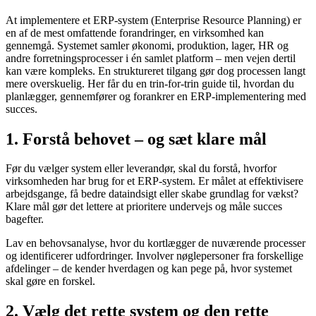
At implementere et ERP-system (Enterprise Resource Planning) er
en af de mest omfattende forandringer, en virksomhed kan
gennemgå. Systemet samler økonomi, produktion, lager, HR og
andre forretningsprocesser i én samlet platform – men vejen dertil
kan være kompleks. En struktureret tilgang gør dog processen langt
mere overskuelig. Her får du en trin-for-trin guide til, hvordan du
planlægger, gennemfører og forankrer en ERP-implementering med
succes.
1. Forstå behovet – og sæt klare mål
Før du vælger system eller leverandør, skal du forstå, hvorfor
virksomheden har brug for et ERP-system. Er målet at effektivisere
arbejdsgange, få bedre dataindsigt eller skabe grundlag for vækst?
Klare mål gør det lettere at prioritere undervejs og måle succes
bagefter.
Lav en behovsanalyse, hvor du kortlægger de nuværende processer
og identificerer udfordringer. Involver nøglepersoner fra forskellige
afdelinger – de kender hverdagen og kan pege på, hvor systemet
skal gøre en forskel.
2. Vælg det rette system og den rette