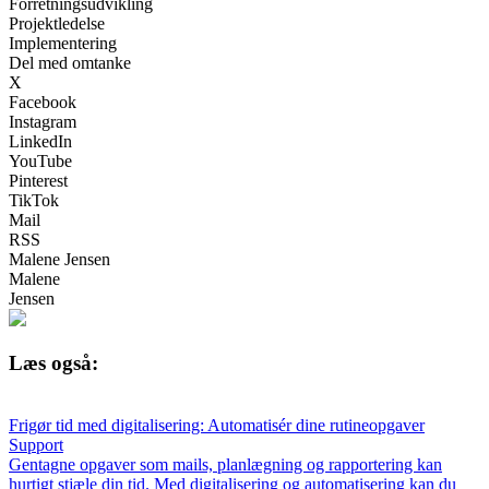
Forretningsudvikling
Projektledelse
Implementering
Del med omtanke
X
Facebook
Instagram
LinkedIn
YouTube
Pinterest
TikTok
Mail
RSS
Malene Jensen
Malene
Jensen
Læs også:
Frigør tid med digitalisering: Automatisér dine rutineopgaver
Support
Gentagne opgaver som mails, planlægning og rapportering kan
hurtigt stjæle din tid. Med digitalisering og automatisering kan du