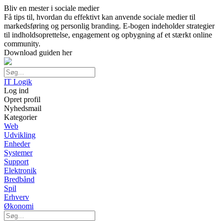
Bliv en mester i sociale medier
Få tips til, hvordan du effektivt kan anvende sociale medier til
markedsføring og personlig branding. E-bogen indeholder strategier
til indholdsoprettelse, engagement og opbygning af et stærkt online
community.
Download guiden her
IT Logik
Log ind
Opret profil
Nyhedsmail
Kategorier
Web
Udvikling
Enheder
Systemer
Support
Elektronik
Bredbånd
Spil
Erhverv
Økonomi