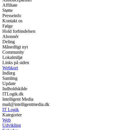
Affiliate
Støtte
Presseinfo
Kontakt os
Følge
Hold forbindelsen
Abonnér
Deling
Månedligt nyt
Community
Lokalmiljø
Links på siden
Webkort
Indlæg
Samling
Update
Indholdskilde
ITLogik.dk
Intelligent Media
mail@intelligentmedia.dk
IT Logik
Kategorier
Web
Udvikling