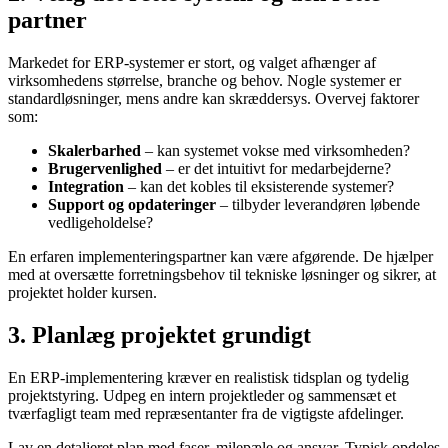
partner
Markedet for ERP-systemer er stort, og valget afhænger af
virksomhedens størrelse, branche og behov. Nogle systemer er
standardløsninger, mens andre kan skræddersys. Overvej faktorer
som:
Skalerbarhed
– kan systemet vokse med virksomheden?
Brugervenlighed
– er det intuitivt for medarbejderne?
Integration
– kan det kobles til eksisterende systemer?
Support og opdateringer
– tilbyder leverandøren løbende
vedligeholdelse?
En erfaren implementeringspartner kan være afgørende. De hjælper
med at oversætte forretningsbehov til tekniske løsninger og sikrer, at
projektet holder kursen.
3. Planlæg projektet grundigt
En ERP-implementering kræver en realistisk tidsplan og tydelig
projektstyring. Udpeg en intern projektleder og sammensæt et
tværfagligt team med repræsentanter fra de vigtigste afdelinger.
Lav en detaljeret plan med faser, milepæle og ansvar. Typisk opdeles