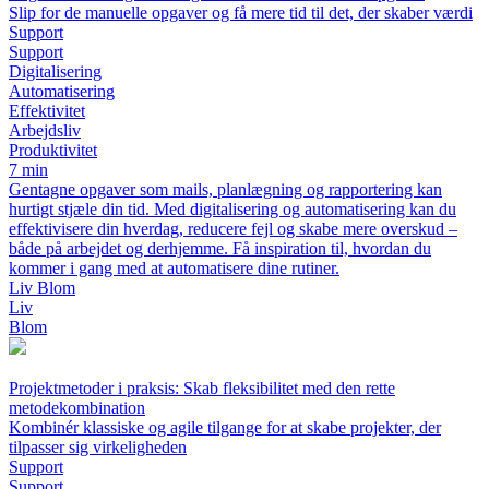
Slip for de manuelle opgaver og få mere tid til det, der skaber værdi
Support
Support
Digitalisering
Automatisering
Effektivitet
Arbejdsliv
Produktivitet
7 min
Gentagne opgaver som mails, planlægning og rapportering kan
hurtigt stjæle din tid. Med digitalisering og automatisering kan du
effektivisere din hverdag, reducere fejl og skabe mere overskud –
både på arbejdet og derhjemme. Få inspiration til, hvordan du
kommer i gang med at automatisere dine rutiner.
Liv Blom
Liv
Blom
Projektmetoder i praksis: Skab fleksibilitet med den rette
metodekombination
Kombinér klassiske og agile tilgange for at skabe projekter, der
tilpasser sig virkeligheden
Support
Support