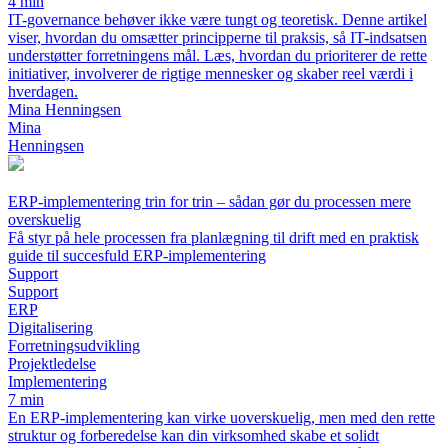
4 min
IT-governance behøver ikke være tungt og teoretisk. Denne artikel
viser, hvordan du omsætter principperne til praksis, så IT-indsatsen
understøtter forretningens mål. Læs, hvordan du prioriterer de rette
initiativer, involverer de rigtige mennesker og skaber reel værdi i
hverdagen.
Mina Henningsen
Mina
Henningsen
ERP-implementering trin for trin – sådan gør du processen mere
overskuelig
Få styr på hele processen fra planlægning til drift med en praktisk
guide til succesfuld ERP-implementering
Support
Support
ERP
Digitalisering
Forretningsudvikling
Projektledelse
Implementering
7 min
En ERP-implementering kan virke uoverskuelig, men med den rette
struktur og forberedelse kan din virksomhed skabe et solidt