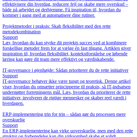
effektivisere din hverdag, reducere fejl og skabe mere overskud –
både på arbejdet og derhjemme. Få inspiration til, hvordan du
kommer i gang med at automatisere dine rutiner.
Projektmetoder i praksis: Skab fleksibilitet med den rette
metodekombination
Support
Lær, hvordan du kan styrke dit projekts succes ved at kombinere
forskellige metoder frem for at vælge én fast tilgang. Artiklen giver
inspiration til, hvordan fleksibilitet, kontekstforståelse og løbende
læring kan gøre dit team mere effektivt og værdiskabende.
IT-governance i øjenhøjde: Sådan prioriterer du de rette initiativer
Support
IT-governance behøver ikke være tungt og teoretisk. Denne artikel
viser, hvordan du omsætter principperne til praksis, så IT-indsatsen
understøtter forretningens mål. Læs, hvordan du prioriterer de rette
initiativer, involverer de rigtige mennesker og skaber reel værdi i
hverdagen.
ERP-implementering trin for trin – sådan gør du processen mere
overskuelig
Support
En ERP-implementering kan virke uoverskuelig, men med den rette
struktur og forberedelse kan din virksomhed skabe et solidt