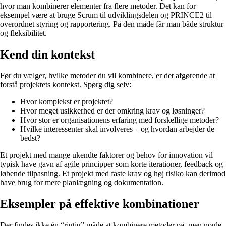
hvor man kombinerer elementer fra flere metoder. Det kan for
eksempel være at bruge Scrum til udviklingsdelen og PRINCE2 til
overordnet styring og rapportering. På den måde får man både struktur
og fleksibilitet.
Kend din kontekst
Før du vælger, hvilke metoder du vil kombinere, er det afgørende at
forstå projektets kontekst. Spørg dig selv:
Hvor komplekst er projektet?
Hvor meget usikkerhed er der omkring krav og løsninger?
Hvor stor er organisationens erfaring med forskellige metoder?
Hvilke interessenter skal involveres – og hvordan arbejder de
bedst?
Et projekt med mange ukendte faktorer og behov for innovation vil
typisk have gavn af agile principper som korte iterationer, feedback og
løbende tilpasning. Et projekt med faste krav og høj risiko kan derimod
have brug for mere planlægning og dokumentation.
Eksempler på effektive kombinationer
Der findes ikke én “rigtig” måde at kombinere metoder på, men nogle