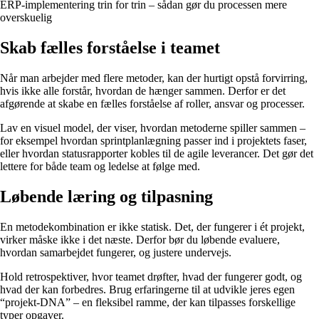
ERP-implementering trin for trin – sådan gør du processen mere
overskuelig
Skab fælles forståelse i teamet
Når man arbejder med flere metoder, kan der hurtigt opstå forvirring,
hvis ikke alle forstår, hvordan de hænger sammen. Derfor er det
afgørende at skabe en fælles forståelse af roller, ansvar og processer.
Lav en visuel model, der viser, hvordan metoderne spiller sammen –
for eksempel hvordan sprintplanlægning passer ind i projektets faser,
eller hvordan statusrapporter kobles til de agile leverancer. Det gør det
lettere for både team og ledelse at følge med.
Løbende læring og tilpasning
En metodekombination er ikke statisk. Det, der fungerer i ét projekt,
virker måske ikke i det næste. Derfor bør du løbende evaluere,
hvordan samarbejdet fungerer, og justere undervejs.
Hold retrospektiver, hvor teamet drøfter, hvad der fungerer godt, og
hvad der kan forbedres. Brug erfaringerne til at udvikle jeres egen
“projekt-DNA” – en fleksibel ramme, der kan tilpasses forskellige
typer opgaver.