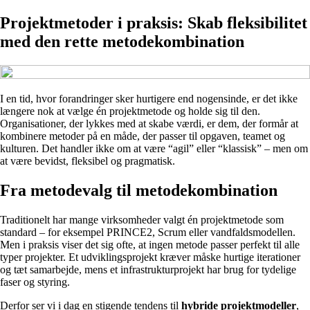
Projektmetoder i praksis: Skab fleksibilitet
med den rette metodekombination
I en tid, hvor forandringer sker hurtigere end nogensinde, er det ikke
længere nok at vælge én projektmetode og holde sig til den.
Organisationer, der lykkes med at skabe værdi, er dem, der formår at
kombinere metoder på en måde, der passer til opgaven, teamet og
kulturen. Det handler ikke om at være “agil” eller “klassisk” – men om
at være bevidst, fleksibel og pragmatisk.
Fra metodevalg til metodekombination
Traditionelt har mange virksomheder valgt én projektmetode som
standard – for eksempel PRINCE2, Scrum eller vandfaldsmodellen.
Men i praksis viser det sig ofte, at ingen metode passer perfekt til alle
typer projekter. Et udviklingsprojekt kræver måske hurtige iterationer
og tæt samarbejde, mens et infrastrukturprojekt har brug for tydelige
faser og styring.
Derfor ser vi i dag en stigende tendens til
hybride projektmodeller
,